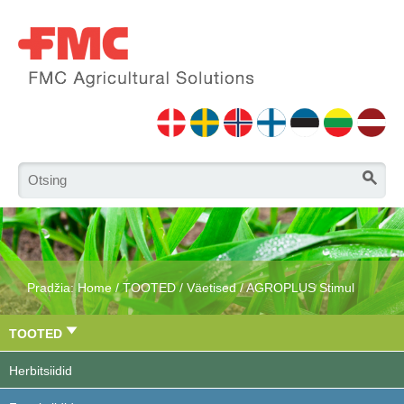
Pradžia:
Home
/
TOOTED
/
Väetised
/
AGROPLUS Stimul
TOOTED
Herbitsiidid