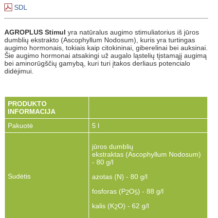
SDL
AGROPLUS Stimul
yra natūralus augimo stimuliatorius iš jūros
dumblių ekstrakto (Ascophyllum Nodosum), kuris yra turtingas
augimo hormonais, tokiais kaip citokininai, giberelinai bei auksinai.
Šie augimo hormonai atsakingi už augalo ląstelių tįstamąjį augimą
bei aminorūgščių gamybą, kuri turi įtakos derliaus potencialo
didėjimui.
PRODUKTO
INFORMACIJA
Pakuotė
5 l
jūros dumblių
ekstraktas (Ascophyllum Nodosum)
- 80 g/l
Sudėtis
azotas (N) - 80 g/l
fosforas (P
O
) - 88 g/l
2
5
kalis (K
O) - 62 g/l
2