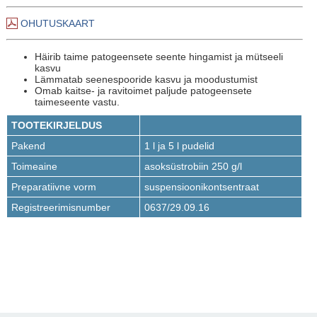
OHUTUSKAART
Häirib taime patogeensete seente hingamist ja mütseeli
kasvu
Lämmatab seenespooride kasvu ja moodustumist
Omab kaitse- ja ravitoimet paljude patogeensete
taimeseente vastu.
TOOTEKIRJELDUS
Pakend
1 l ja 5 l pudelid
Toimeaine
asoksüstrobiin 250 g/l
Preparatiivne vorm
suspensioonikontsentraat
Registreerimisnumber
0637/29.09.16