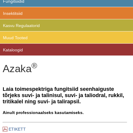
Fungitsiidid
Insektitsiid
Kasvu Regulaatorid
Muud Tooted
Kataloogid
®
Azaka
Laia toimespektriga fungitsiid seenhaiguste
tõrjeks suvi- ja talinisul, suvi- ja taliodral, rukkil,
tritikalel ning suvi- ja talirapsil.
Ainult professionaalseks kasutamiseks.
ETIKETT