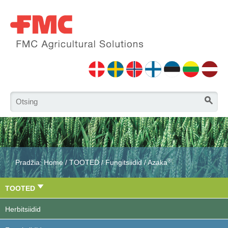
®
Pradžia:
Home
/
TOOTED
/
Fungitsiidid
/
Azaka
TOOTED
Herbitsiidid